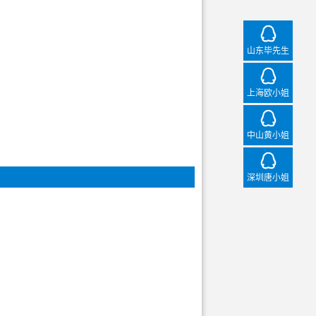
山
山东毕先生
上
上海欧小姐
中
中山黄小姐
深
深圳唐小姐