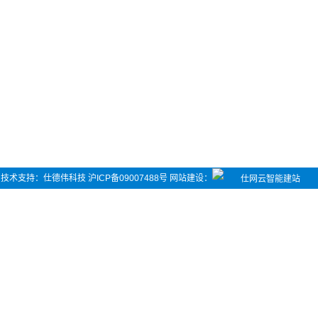
司 技术支持：
仕德伟科技
沪ICP备09007488号
网站建设
：