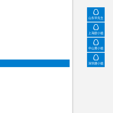
山
山东毕先生
上
上海欧小姐
中
中山黄小姐
深
深圳唐小姐