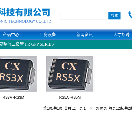
产品中心
厂房设备
新闻资讯
人才招聘
整流二极管 FR GPP SERIES
网站首页
>
贴片整流器 SMD RECTIFIERS
>
SMC 系列 S
RS3A~RS3M
RS5A~RS5M
第1页/共1页 首页 上一页
1
下一页 尾页 每页12条/共