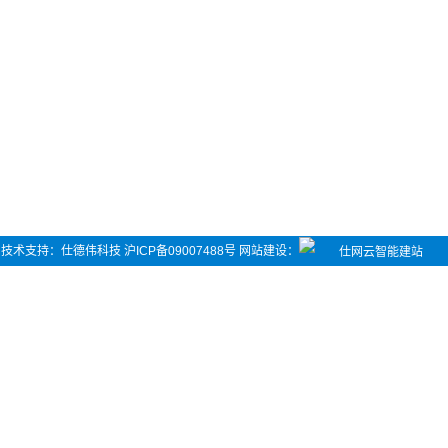
司 技术支持：
仕德伟科技
沪ICP备09007488号
网站建设
：