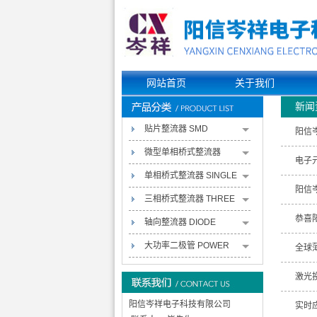
网站首页
关于我们
新闻
贴片整流器 SMD
阳信
RECTIFIERS
微型单相桥式整流器
电子
MINIATURE SINGLE-
单相桥式整流器 SINGLE
阳信
PHASE BRIDGE
PHASE BRIDGE
三相桥式整流器 THREE
恭喜
RECTIFIERS
RECTIFIERS
PHASE BRIDGE
轴向整流器 DIODE
RECTIFIERS
RECTIFIERS
大功率二极管 POWER
全球
PACK RECTIFIERS
激光
阳信岑祥电子科技有限公司
实时