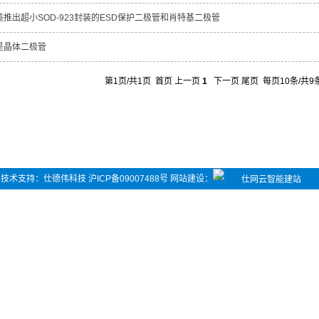
美推出超小SOD-923封装的ESD保护二极管和肖特基二极管
是晶体二极管
第1页/共1页 首页 上一页
1
下一页 尾页 每页10条/共
司 技术支持：
仕德伟科技
沪ICP备09007488号
网站建设
：